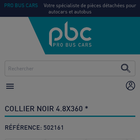
PRO BUS CARS
Votre spécialiste de pièces détachées pour
autocars et autobus
NOS
Voir
PIECES
tout
CLIMATISATION
CHAUFFAGE

ÉQUIPEMENT /
AMÉNAGEMENT
COLLIER NOIR 4.8X360 *
CONSOMMABLES
RÉFÉRENCE:
502161