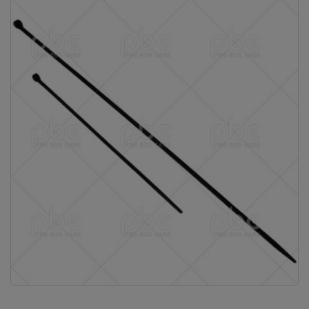
Vous ne
trouvez
pas
votre
produit ?
Contactez
notre
service
client
05 57
92 18