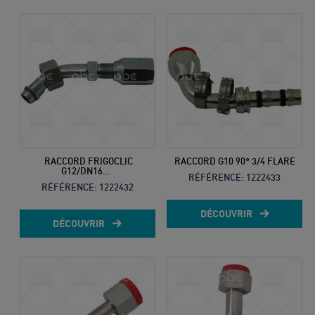
10
8h à 12h
& 13h à
17h
Prix d’un
appel local
RACCORD FRIGOCLIC
RACCORD G10 90° 3/4 FLARE
G12/DN16...
RÉFÉRENCE:
1222433
RÉFÉRENCE:
1222432
DÉCOUVRIR
DÉCOUVRIR