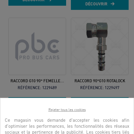
DÉCOUVRIR
RACCORD G10 90° FEMELLE...
RACCORD 90°G10 ROTALOCK
RÉFÉRENCE:
1229489
RÉFÉRENCE:
1229497
DÉCOUVRIR
DÉCOUVRIR
Rejeter tous les cookies
Ce magasin vous demande d'accepter les cookies afin
d'optimiser les performances, les fonctionnalités des réseaux
sociaux et la pertinence de la publicité. Les cookies tiers liés