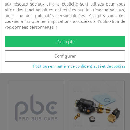
aux réseaux sociaux et à la publicité sont utilisés pour vous
offrir des fonctionnalités optimisées sur les réseaux sociaux,
ainsi que des publicités personnalisées. Acceptez-vous ces
cookies ainsi que les implications associées à l'utilisation de
vos données personnelles ?
J'accepte
ROULEAU ARMAFLEX
PATE JOINT LEAK LOCK
RÉFÉRENCE:
1301813
RÉFÉRENCE:
1825302
Configurer
Politique en matière de confidentialité et de cookies
DÉCOUVRIR
DÉCOUVRIR