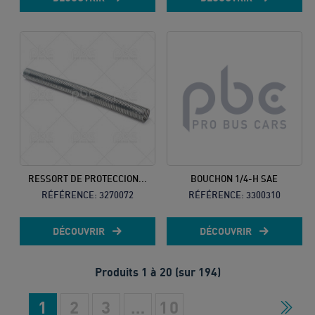
RESSORT DE PROTECCION...
BOUCHON 1/4-H SAE
RÉFÉRENCE:
3270072
RÉFÉRENCE:
3300310
DÉCOUVRIR
DÉCOUVRIR
Produits 1 à 20 (sur 194)
1
2
3
…
10
Suiv