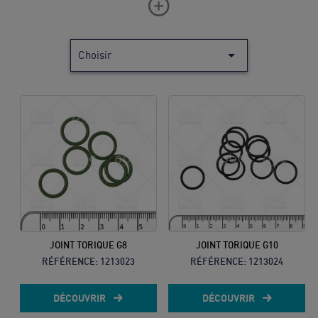

Choisir
Vous ne
trouvez
pas
votre
produit ?
Contactez
notre
service
JOINT TORIQUE G8
JOINT TORIQUE G10
client
RÉFÉRENCE:
1213023
RÉFÉRENCE:
1213024
05 57
DÉCOUVRIR
DÉCOUVRIR
92 18