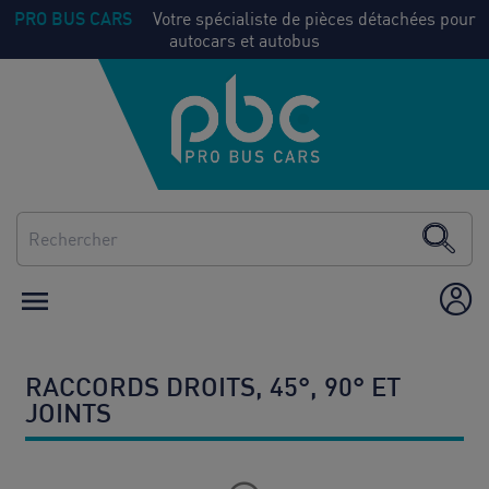
PRO BUS CARS
Votre spécialiste de pièces détachées pour
autocars et autobus
NOS
Voir
PIECES
tout
CLIMATISATION
CHAUFFAGE

ÉQUIPEMENT /
AMÉNAGEMENT
CONSOMMABLES
RACCORDS DROITS, 45°, 90° ET
JOINTS