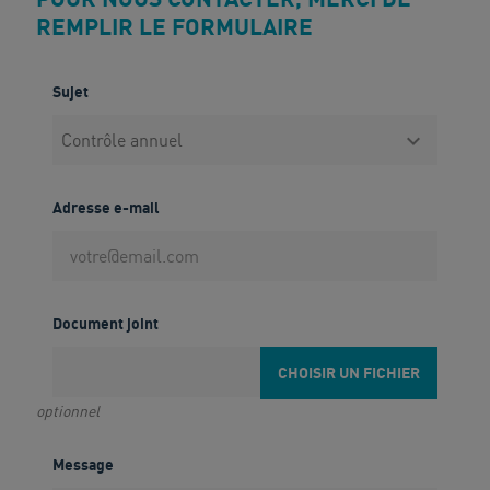
REMPLIR LE FORMULAIRE
Sujet
Vous ne
trouvez
Adresse e-mail
pas
votre
produit ?
Contactez
Document joint
notre
service
CHOISIR UN FICHIER
client
optionnel
05 57
92 18
Message