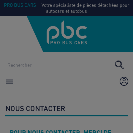
PRO BUS CARS
Votre spécialiste de pièces détachées pour
autocars et autobus
NOS
Voir
PIECES
tout
CLIMATISATION
CHAUFFAGE

ÉQUIPEMENT /
AMÉNAGEMENT
CONSOMMABLES
NOUS CONTACTER
POUR NOUS CONTACTER, MERCI DE