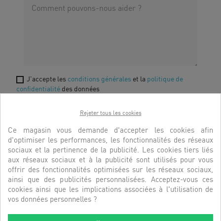
10
8h à 12h
& 13h à
17h
Prix d’un
J'accepte les
conditions générales
et la
politique de
appel local
confidentialité
des données
Rejeter tous les cookies
Ce magasin vous demande d'accepter les cookies afin
d'optimiser les performances, les fonctionnalités des réseaux
sociaux et la pertinence de la publicité. Les cookies tiers liés
Vos données sont enregistrées à des fins de traitement
aux réseaux sociaux et à la publicité sont utilisés pour vous
conformément à la règlementation applicable.En validant ce
offrir des fonctionnalités optimisées sur les réseaux sociaux,
formulaire, je reconnais avoir pris connaissance et accepter
ainsi que des publicités personnalisées. Acceptez-vous ces
notre politique de protection de mes données personnelles.
cookies ainsi que les implications associées à l'utilisation de
Ce formulaire est protégé par Google reCAPTCHA et les
vos données personnelles ?
règles de confidentialités et les conditions d'utilisation de
Google s'y appliquent.