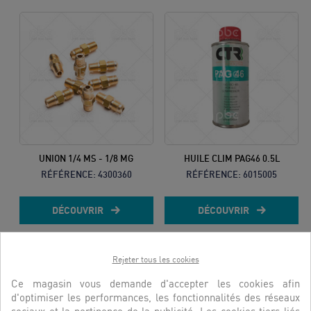
UNION 1/4 MS - 1/8 MG
HUILE CLIM PAG46 0.5L
RÉFÉRENCE:
4300360
RÉFÉRENCE:
6015005
DÉCOUVRIR
DÉCOUVRIR
Rejeter tous les cookies
Ce magasin vous demande d'accepter les cookies afin
d'optimiser les performances, les fonctionnalités des réseaux