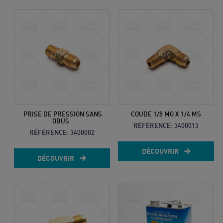
10
8h à 12h
& 13h à
17h
Prix d’un
appel local
PRISE DE PRESSION SANS
COUDE 1/8 MG X 1/4 MS
OBUS
RÉFÉRENCE:
3400013
RÉFÉRENCE:
3400002
DÉCOUVRIR
DÉCOUVRIR