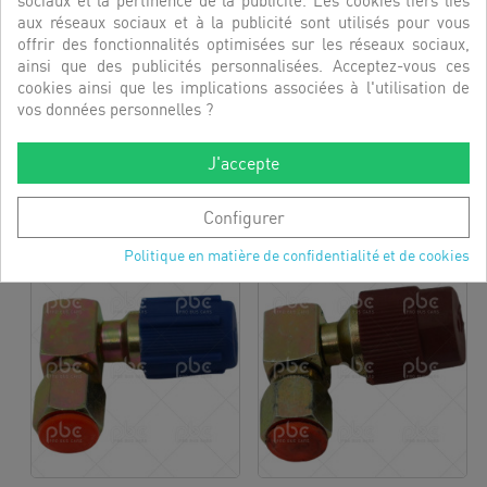
sociaux et la pertinence de la publicité. Les cookies tiers liés
aux réseaux sociaux et à la publicité sont utilisés pour vous
offrir des fonctionnalités optimisées sur les réseaux sociaux,
ainsi que des publicités personnalisées. Acceptez-vous ces
cookies ainsi que les implications associées à l'utilisation de
vos données personnelles ?
HUILE PAG 100 R134A
FUSIBLE THERMIQUE SELCO
+210°
RÉFÉRENCE:
6015006
J'accepte
RÉFÉRENCE:
HIS1117811
DÉCOUVRIR
Configurer
DÉCOUVRIR
Politique en matière de confidentialité et de cookies