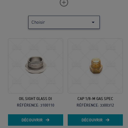

Choisir
Vous ne
trouvez
pas
votre
produit ?
Contactez
notre
service
OIL SIGHT GLASS DI
CAP 1/8-M GAS SPEC
client
RÉFÉRENCE:
3100110
RÉFÉRENCE:
3300312
05 57
DÉCOUVRIR
DÉCOUVRIR
92 18