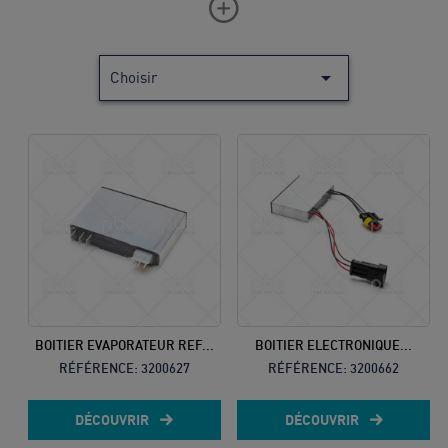

Choisir
Vous ne
trouvez
pas
votre
produit ?
Contactez
notre
service
BOITIER EVAPORATEUR REF...
BOITIER ELECTRONIQUE...
client
RÉFÉRENCE:
3200627
RÉFÉRENCE:
3200662
05 57
DÉCOUVRIR
DÉCOUVRIR
92 18