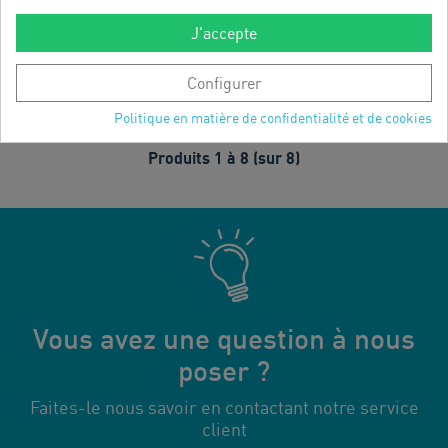
PRESSOSTAT HP 24 BARS 3
PRESSOSTAT BP 1.8 BARS 3
FILS
FILS
J'accepte
RÉFÉRENCE:
HIS11883
RÉFÉRENCE:
HIS11884
Configurer
DÉCOUVRIR
DÉCOUVRIR
Politique en matière de confidentialité et de cookies
Produits 1 à 8 (sur 8)
Vous avez une question à nous
poser ?
Faites-le nous savoir en contactant notre service
client