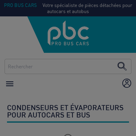
PRO BUS CARS
Votre spécialiste de pièces détachées pour
autocars et autobus
NOS
Voir
PIECES
tout
CLIMATISATION
CHAUFFAGE

ÉQUIPEMENT /
AMÉNAGEMENT
CONSOMMABLES
CONDENSEURS ET ÉVAPORATEURS
POUR AUTOCARS ET BUS