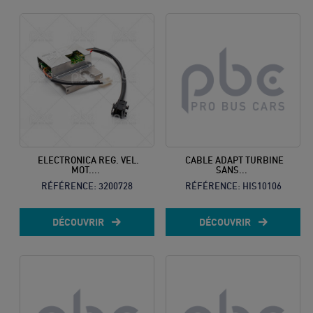
10
8h à 12h
& 13h à
17h
Prix d’un
appel local
ELECTRONICA REG. VEL.
CABLE ADAPT TURBINE
MOT....
SANS...
RÉFÉRENCE:
3200728
RÉFÉRENCE:
HIS10106
DÉCOUVRIR
DÉCOUVRIR