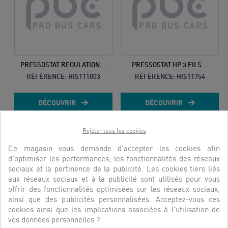
PRESSOSTAT REGULATION...
PRESSOSTAT HP 3 FILS...
RÉFÉRENCE:
HIS111003
RÉFÉRENCE:
HIS11754
DÉCOUVRIR
DÉCOUVRIR
Rejeter tous les cookies
Ce magasin vous demande d'accepter les cookies afin
d'optimiser les performances, les fonctionnalités des réseaux
sociaux et la pertinence de la publicité. Les cookies tiers liés
aux réseaux sociaux et à la publicité sont utilisés pour vous
offrir des fonctionnalités optimisées sur les réseaux sociaux,
ainsi que des publicités personnalisées. Acceptez-vous ces
cookies ainsi que les implications associées à l'utilisation de
vos données personnelles ?