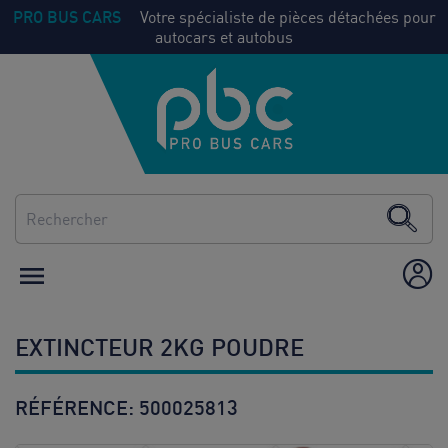
PRO BUS CARS
Votre spécialiste de pièces détachées pour
autocars et autobus
NOS
Voir
PIECES
tout
CLIMATISATION
CHAUFFAGE

ÉQUIPEMENT /
AMÉNAGEMENT
EXTINCTEUR 2KG POUDRE
CONSOMMABLES
RÉFÉRENCE:
500025813