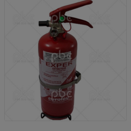
Vous ne
trouvez
pas
votre
produit ?
Contactez
notre
service
client
05 57
92 18