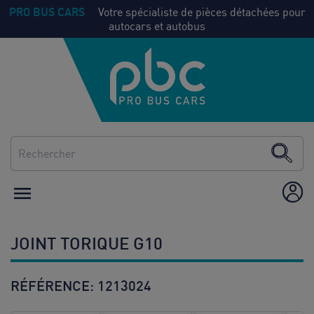
PRO BUS CARS
Votre spécialiste de pièces détachées pour
autocars et autobus
NOS
Voir
PIECES
tout
CLIMATISATION
CHAUFFAGE

ÉQUIPEMENT /
AMÉNAGEMENT
JOINT TORIQUE G10
CONSOMMABLES
RÉFÉRENCE:
1213024