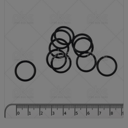
Vous ne
trouvez
pas
votre
produit ?
Contactez
notre
service
client
05 57
92 18