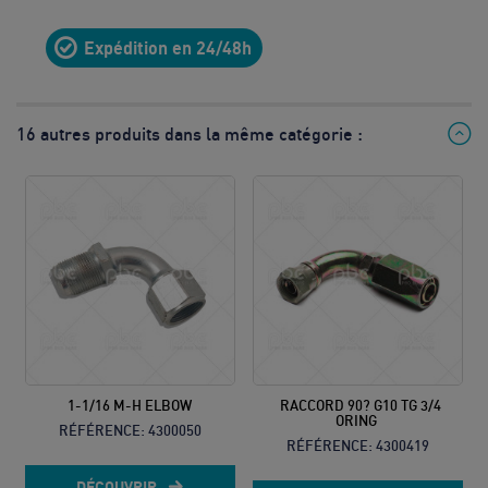
10
Expédition en 24/48h
8h à 12h
& 13h à
17h
16 autres produits dans la même catégorie :
Prix d’un
appel local
1-1/16 M-H ELBOW
RACCORD 90? G10 TG 3/4
ORING
RÉFÉRENCE:
4300050
RÉFÉRENCE:
4300419
DÉCOUVRIR