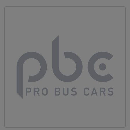
Vous ne
trouvez
pas
votre
produit ?
Contactez
notre
service
client
05 57
92 18