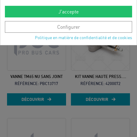
J'accepte
Configurer
Politique en matière de confidentialité et de cookies
VANNE TM65 NU SANS JOINT
KIT VANNE HAUTE PRESS....
RÉFÉRENCE:
PBC13717
RÉFÉRENCE:
4200072
DÉCOUVRIR
DÉCOUVRIR