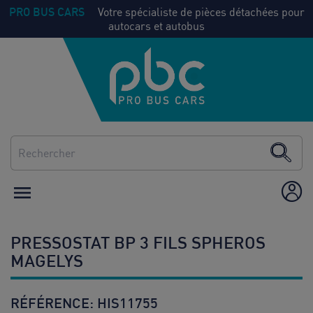
PRO BUS CARS
Votre spécialiste de pièces détachées pour
autocars et autobus
NOS
Voir
PIECES
tout
CLIMATISATION
CHAUFFAGE

ÉQUIPEMENT /
AMÉNAGEMENT
PRESSOSTAT BP 3 FILS SPHEROS
CONSOMMABLES
MAGELYS
RÉFÉRENCE:
HIS11755