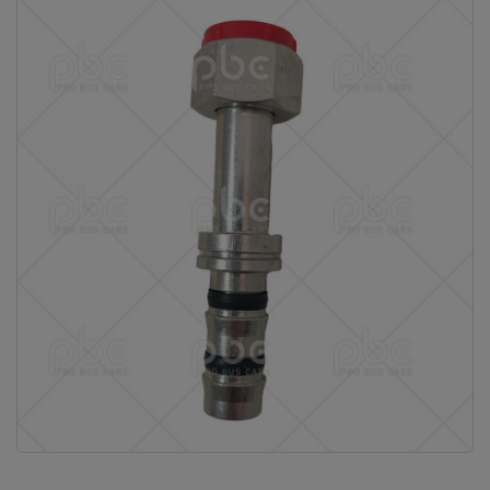
Vous ne
trouvez
pas
votre
produit ?
Contactez
notre
service
client
05 57
92 18