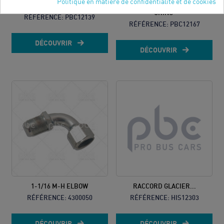
Politique en matière de confidentialité et de cookies
COLLIER DOUBLE CLIC G10...
RACCORD GLACIER DROIT G6
ORING
RÉFÉRENCE:
PBC12139
RÉFÉRENCE:
PBC12167
DÉCOUVRIR
DÉCOUVRIR
1-1/16 M-H ELBOW
RACCORD GLACIER...
RÉFÉRENCE:
4300050
RÉFÉRENCE:
HIS12303
DÉCOUVRIR
DÉCOUVRIR