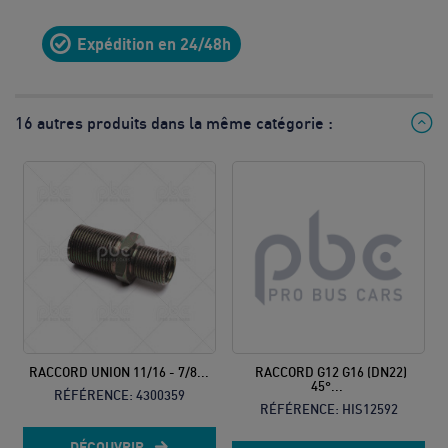
10
Expédition en 24/48h
8h à 12h
& 13h à
17h
16 autres produits dans la même catégorie :
Prix d’un
appel local
RACCORD UNION 11/16 - 7/8...
RACCORD G12 G16 (DN22)
45°...
RÉFÉRENCE:
4300359
RÉFÉRENCE:
HIS12592
DÉCOUVRIR