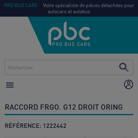
PRO BUS CARS
Votre spécialiste de pièces détachées pour
autocars et autobus
NOS
Voir
PIECES
tout
CLIMATISATION
CHAUFFAGE

ÉQUIPEMENT /
AMÉNAGEMENT
RACCORD FRGO. G12 DROIT ORING
CONSOMMABLES
RÉFÉRENCE:
1222442