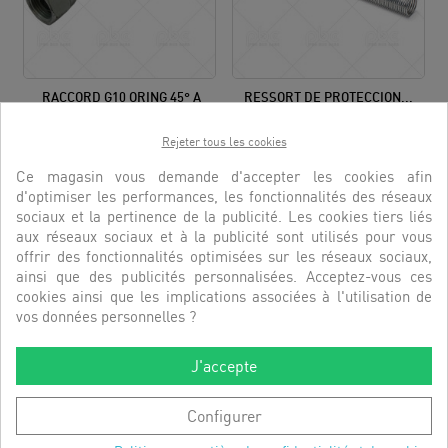
RACCORD G10 ORING 45° A
RESSORT DE PROTECCION...
VISSER
RÉFÉRENCE:
3270072
RÉFÉRENCE:
4300374
Rejeter tous les cookies
DÉCOUVRIR
Ce magasin vous demande d'accepter les cookies afin
DÉCOUVRIR
d'optimiser les performances, les fonctionnalités des réseaux
sociaux et la pertinence de la publicité. Les cookies tiers liés
aux réseaux sociaux et à la publicité sont utilisés pour vous
offrir des fonctionnalités optimisées sur les réseaux sociaux,
ainsi que des publicités personnalisées. Acceptez-vous ces
cookies ainsi que les implications associées à l'utilisation de
vos données personnelles ?
J'accepte
Configurer