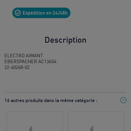
10
Expédition en 24/48h
8h à 12h
& 13h à
17h
Description
Prix d’un
appel local
ELECTRO AIMANT
EBERSPACHER AC136G4
22-60268-02
16 autres produits dans la même catégorie :