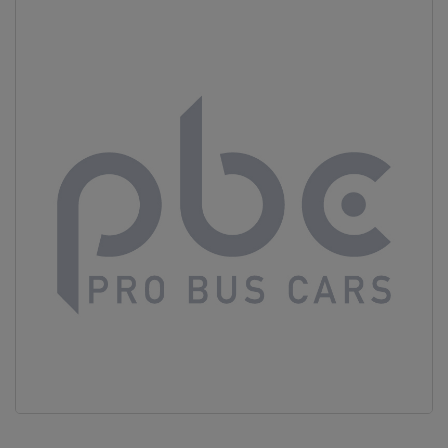
Vous ne
trouvez
pas
votre
produit ?
Contactez
notre
service
client
05 57
92 18