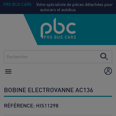
PRO BUS CARS
Votre spécialiste de pièces détachées pour
autocars et autobus
NOS
Voir
PIECES
tout
CLIMATISATION
CHAUFFAGE

ÉQUIPEMENT /
AMÉNAGEMENT
BOBINE ELECTROVANNE AC136
CONSOMMABLES
RÉFÉRENCE:
HIS11298