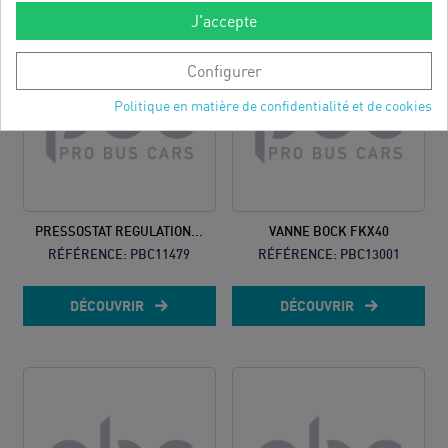
J'accepte
Configurer
Politique en matière de confidentialité et de cookies
PRESSOSTAT REGULATION...
VANNE BOCK FKX40
RÉFÉRENCE:
PBC11479
RÉFÉRENCE:
PBC13001
DÉCOUVRIR
DÉCOUVRIR