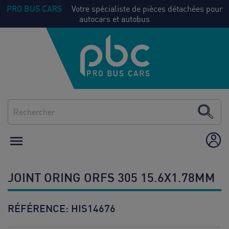
PRO BUS CARS
Votre spécialiste de pièces détachées pour
autocars et autobus
NOS
Voir
PIECES
tout
CLIMATISATION
CHAUFFAGE

ÉQUIPEMENT /
AMÉNAGEMENT
JOINT ORING ORFS 305 15.6X1.78MM
CONSOMMABLES
RÉFÉRENCE:
HIS14676