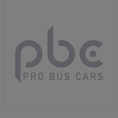
Vous ne
trouvez
pas
votre
produit ?
Contactez
notre
service
client
05 57
92 18