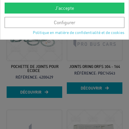
J'accepte
Configurer
Politique en matière de confidentialité et de cookies
POCHETTE DE JOINTS POUR
JOINTS ORING ORFS 304 - 164
ECOICE
RÉFÉRENCE:
PBC14543
RÉFÉRENCE:
4200429
DÉCOUVRIR
DÉCOUVRIR