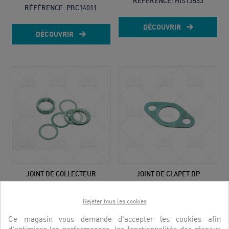
RÉFÉRENCE:
HIS13553
RÉFÉRENCE:
PBC14011
DÉCOUVRIR
DÉCOUVRIR
JOINT DE COLLECTEUR
JOINT DE CLAPET BP
RÉFÉRENCE:
3600017
RÉFÉRENCE:
3600102
Rejeter tous les cookies
DÉCOUVRIR
DÉCOUVRIR
Ce magasin vous demande d'accepter les cookies afin