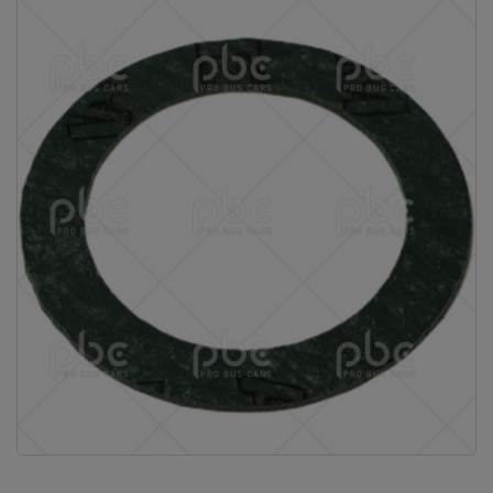
Vous ne
trouvez
pas
votre
produit ?
Contactez
notre
service
client
05 57
92 18