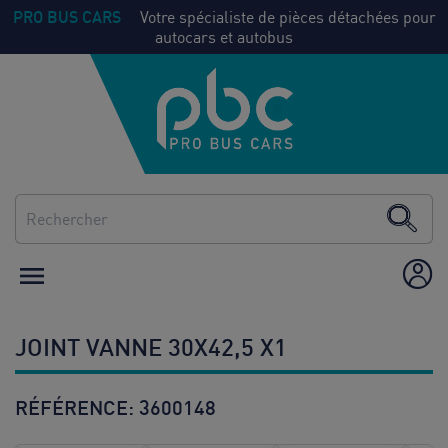
PRO BUS CARS
Votre spécialiste de pièces détachées pour
autocars et autobus
NOS
Voir
PIECES
tout
CLIMATISATION
CHAUFFAGE

ÉQUIPEMENT /
AMÉNAGEMENT
JOINT VANNE 30X42,5 X1
CONSOMMABLES
RÉFÉRENCE:
3600148