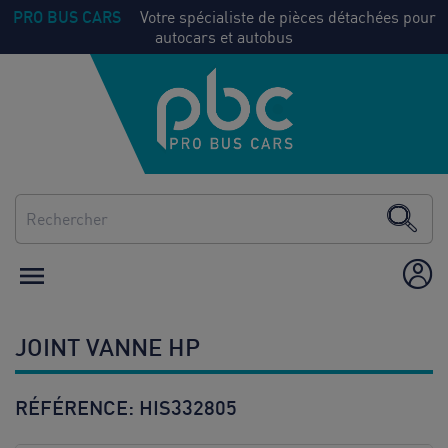
PRO BUS CARS
Votre spécialiste de pièces détachées pour
autocars et autobus
NOS
Voir
PIECES
tout
CLIMATISATION
CHAUFFAGE

ÉQUIPEMENT /
AMÉNAGEMENT
JOINT VANNE HP
CONSOMMABLES
RÉFÉRENCE:
HIS332805