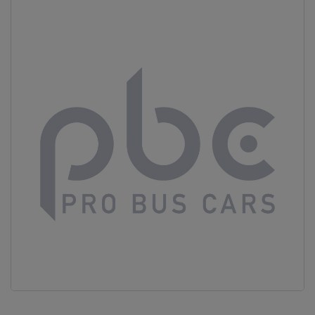
Vous ne
trouvez
pas
votre
produit ?
Contactez
notre
service
client
05 57
92 18