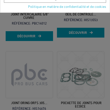
Politique en matière de confidentialité et de cookies
JOINT INTERCALAIRE 5/8"
OEIL DE CONTROLE...
CUIVRE
RÉFÉRENCE:
HIS13553
RÉFÉRENCE:
PBC14012
DÉCOUVRIR
DÉCOUVRIR
JOINT ORING ORFS 305...
POCHETTE DE JOINTS POUR
ECOICE
RÉFÉRENCE:
HIS14676