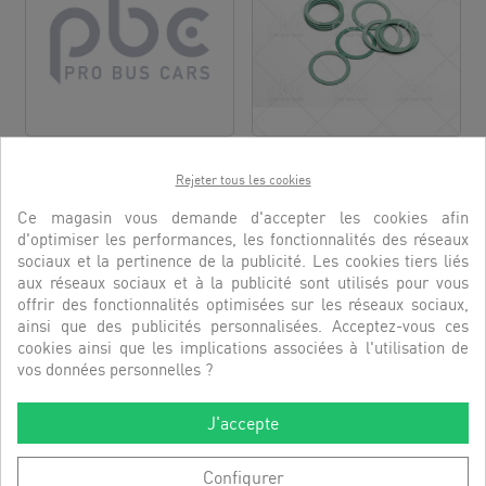
POCHETTE DE JOINT BITZER
JOINT DE COLLECTEUR
KVX6
Rejeter tous les cookies
RÉFÉRENCE:
3600017
RÉFÉRENCE:
PBC2292
Ce magasin vous demande d'accepter les cookies afin
DÉCOUVRIR
d'optimiser les performances, les fonctionnalités des réseaux
DÉCOUVRIR
sociaux et la pertinence de la publicité. Les cookies tiers liés
aux réseaux sociaux et à la publicité sont utilisés pour vous
offrir des fonctionnalités optimisées sur les réseaux sociaux,
ainsi que des publicités personnalisées. Acceptez-vous ces
cookies ainsi que les implications associées à l'utilisation de
vos données personnelles ?
J'accepte
Configurer