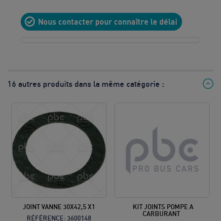
10
Nous contacter pour connaître le délai
8h à 12h
& 13h à
17h
Prix d’un
appel local
16 autres produits dans la même catégorie :
JOINT VANNE 30X42,5 X1
KIT JOINTS POMPE A
CARBURANT
RÉFÉRENCE:
3600148