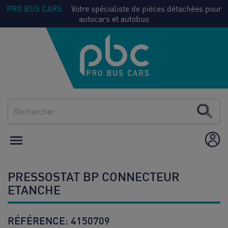
PRO BUS CARS
Votre spécialiste de pièces détachées pour
autocars et autobus
NOS
Voir
PIECES
tout
CLIMATISATION
CHAUFFAGE

ÉQUIPEMENT /
AMÉNAGEMENT
PRESSOSTAT BP CONNECTEUR
CONSOMMABLES
ETANCHE
RÉFÉRENCE:
4150709