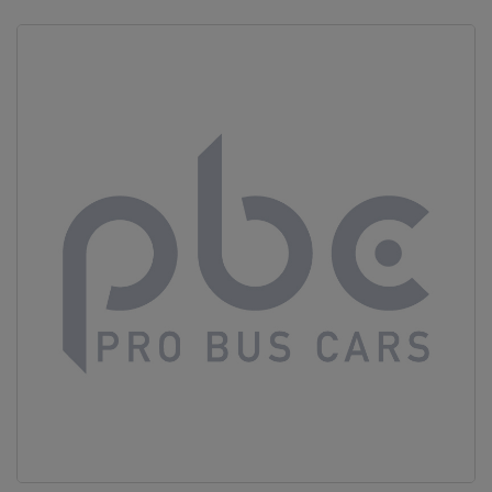
Vous ne
trouvez
pas
votre
produit ?
Contactez
notre
service
client
05 57
92 18