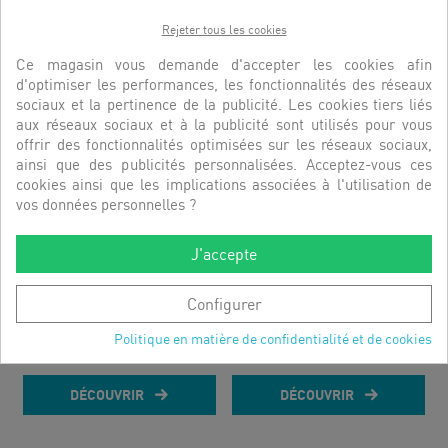
Rejeter tous les cookies
DÉCOUVRIR
DÉCOUVRIR
Ce magasin vous demande d'accepter les cookies afin
d'optimiser les performances, les fonctionnalités des réseaux
sociaux et la pertinence de la publicité. Les cookies tiers liés
aux réseaux sociaux et à la publicité sont utilisés pour vous
offrir des fonctionnalités optimisées sur les réseaux sociaux,
ainsi que des publicités personnalisées. Acceptez-vous ces
cookies ainsi que les implications associées à l'utilisation de
vos données personnelles ?
J'accepte
Configurer
PRESSOSTAT HP ALCO
THERMOSTAT DE
MERCEDES
PROTECTION...
Politique en matière de confidentialité et de cookies
RÉFÉRENCE:
PBC381001
RÉFÉRENCE:
HIS111028
DÉCOUVRIR
DÉCOUVRIR