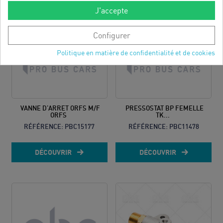
J'accepte
Configurer
Politique en matière de confidentialité et de cookies
VANNE D'ARRET ORFS M/F
PRESSOSTAT BP FEMELLE
ORFS
TK...
RÉFÉRENCE:
PBC15177
RÉFÉRENCE:
PBC11478
DÉCOUVRIR
DÉCOUVRIR