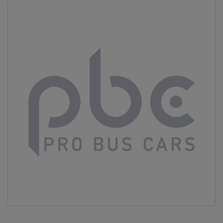
Vous ne
trouvez
pas
votre
produit ?
Contactez
notre
service
client
05 57
92 18