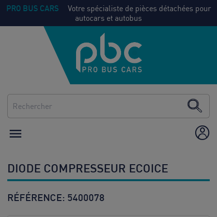
PRO BUS CARS
Votre spécialiste de pièces détachées pour
autocars et autobus
NOS
Voir
PIECES
tout
CLIMATISATION
CHAUFFAGE

ÉQUIPEMENT /
AMÉNAGEMENT
DIODE COMPRESSEUR ECOICE
CONSOMMABLES
RÉFÉRENCE:
5400078