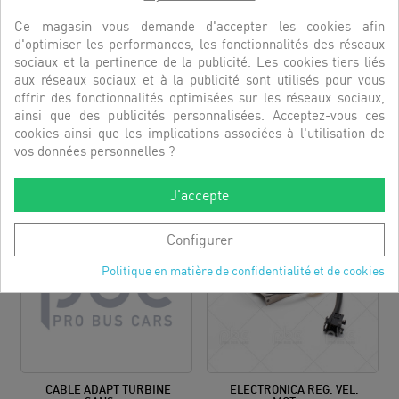
Ce magasin vous demande d'accepter les cookies afin
d'optimiser les performances, les fonctionnalités des réseaux
sociaux et la pertinence de la publicité. Les cookies tiers liés
aux réseaux sociaux et à la publicité sont utilisés pour vous
BOITIER ELECTRONIQUE...
BOITIER EVAPORATEUR REF...
offrir des fonctionnalités optimisées sur les réseaux sociaux,
RÉFÉRENCE:
3200662
RÉFÉRENCE:
3200627
ainsi que des publicités personnalisées. Acceptez-vous ces
cookies ainsi que les implications associées à l'utilisation de
DÉCOUVRIR
DÉCOUVRIR
vos données personnelles ?
J'accepte
Configurer
Politique en matière de confidentialité et de cookies
CABLE ADAPT TURBINE
ELECTRONICA REG. VEL.