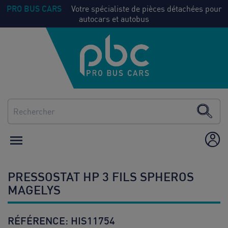
PRO BUS CARS
Votre spécialiste de pièces détachées pour
autocars et autobus
NOS
Voir
PIECES
tout
CLIMATISATION
CHAUFFAGE

ÉQUIPEMENT /
AMÉNAGEMENT
PRESSOSTAT HP 3 FILS SPHEROS
CONSOMMABLES
MAGELYS
RÉFÉRENCE:
HIS11754