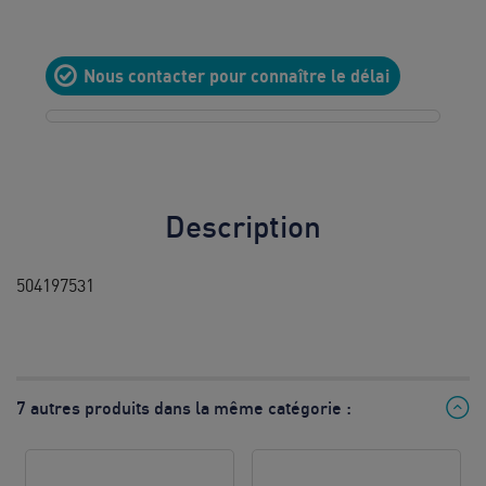
10
8h à 12h
Nous contacter pour connaître le délai
& 13h à
17h
Prix d’un
appel local
Description
504197531
7 autres produits dans la même catégorie :