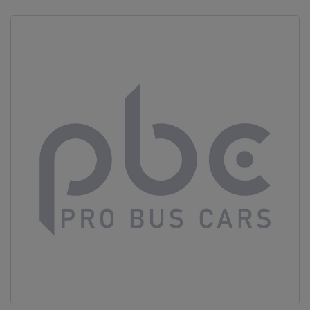
Vous ne
trouvez
pas
votre
produit ?
Contactez
notre
service
client
05 57
92 18