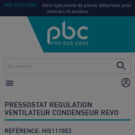
PRO BUS CARS
Votre spécialiste de pièces détachées pour
autocars et autobus
NOS
Voir
PIECES
tout
CLIMATISATION
CHAUFFAGE

ÉQUIPEMENT /
AMÉNAGEMENT
PRESSOSTAT REGULATION
CONSOMMABLES
VENTILATEUR CONDENSEUR REVO
RÉFÉRENCE:
HIS111003