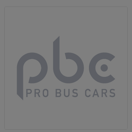
Vous ne
trouvez
pas
votre
produit ?
Contactez
notre
service
client
05 57
92 18